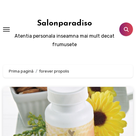
Sari
la
conținut
Salonparadiso
Atentia personala inseamna mai mult decat
frumusete
Prima pagină
forever propolis